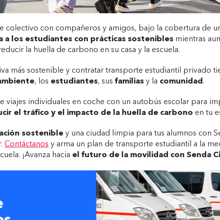
e colectivo con compañeros y amigos, bajo la cobertura de un
za a los estudiantes con prácticas sostenibles
mientras aum
educir la huella de carbono en su casa y la escuela.
iva más sostenible y contratar transporte estudiantil privado ti
 ambiente
, los
estudiantes
, sus
familias
y la
comunidad
.
e viajes individuales en coche con un autobús escolar para imp
cir el tráfico y el impacto de la huella de carbono
en tu e
ción sostenible
y una ciudad limpia para tus alumnos con Sen
r.
Contáctanos
y arma un plan de transporte estudiantil a la me
cuela. ¡Avanza hacia
el futuro de la movilidad con Senda Ci