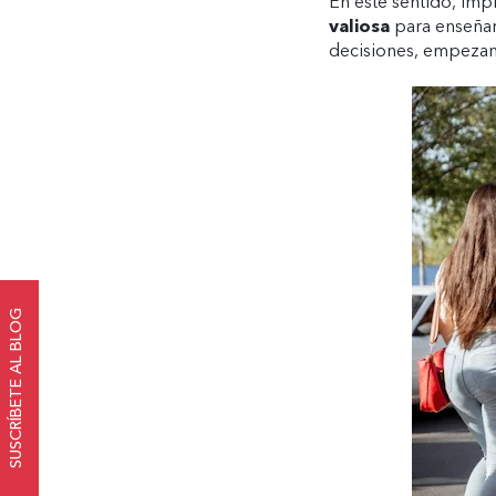
En este sentido, im
valiosa
para enseñar 
decisiones, empeza
SUSCRÍBETE AL BLOG