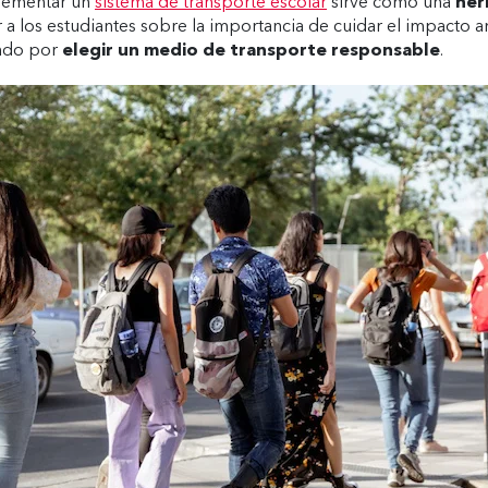
plementar un
sistema de transporte escolar
sirve como una
her
a los estudiantes sobre la importancia de cuidar el impacto a
ndo por
elegir un medio de transporte responsable
.