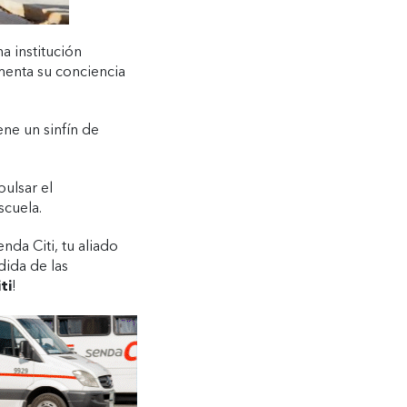
a institución
enta su conciencia
ene un sinfín de
ulsar el
scuela.
da Citi, tu aliado
dida de las
ti
!