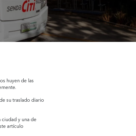
os huyen de las
lemente.
e su traslado diario
a ciudad y una de
te artículo
.