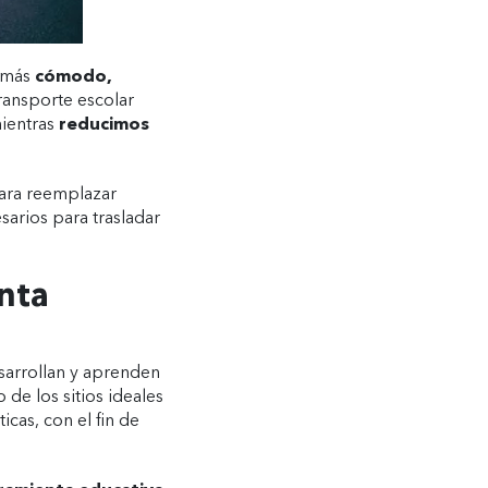
 más
cómodo,
ransporte escolar
mientras
reducimos
para reemplazar
arios para trasladar
nta
esarrollan y aprenden
de los sitios ideales
icas, con el fin de