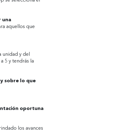
pp se selecciona el
r una
ara aquellos que
la unidad y del
 a 5 y tendrás la
 y sobre lo que
entación oportuna
rindado los avances