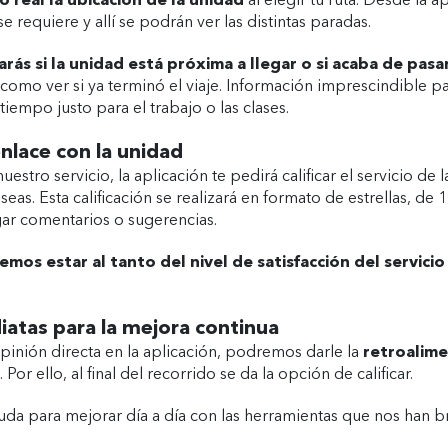
 real la ubicación de la unidad
al elegir tu ruta. Desde la a
e requiere y allí se podrán ver las distintas paradas.
zarás si la unidad está próxima a llegar o si acaba de pasa
 como ver si ya terminó el viaje. Información imprescindible p
 tiempo justo para el trabajo o las clases.
enlace con la unidad
estro servicio, la aplicación te pedirá calificar el servicio de 
seas. Esta calificación se realizará en formato de estrellas, de 1
ar comentarios o sugerencias.
mos estar al tanto del nivel de satisfacción del servicio
atas para la mejora continua
pinión directa en la aplicación, podremos darle la
retroalim
Por ello, al final del recorrido se da la opción de calificar.
yuda para
mejorar día a día
con las herramientas que nos han b