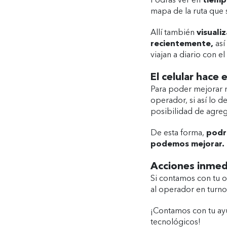
Podrás ver en
tiempo
mapa de la ruta que s
Allí también
visuali
recientemente,
así
viajan a diario con el
El celular hace 
Para poder mejorar nu
operador, si así lo de
posibilidad de agreg
De esta forma,
podre
podemos mejorar.
Acciones inmedi
Si contamos con tu o
al operador en turno. 
¡Contamos con tu a
tecnológicos!