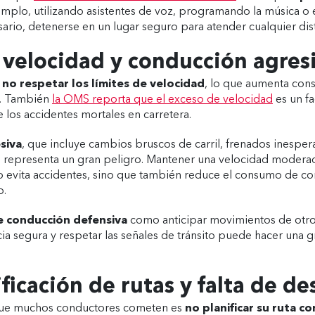
emplo, utilizando asistentes de voz, programando la música o 
esario, detenerse en un lugar seguro para atender cualquier dis
 velocidad y conducción agres
no respetar los límites de velocidad
, lo que aumenta con
s. También
la OMS reporta que el exceso de velocidad
es un f
 los accidentes mortales en carretera.
siva
, que incluye cambios bruscos de carril, frenados inesper
én representa un gran peligro. Mantener una velocidad moderad
o evita accidentes, sino que también reduce el consumo de co
o.
e conducción defensiva
como anticipar movimientos de otro
ia segura y respetar las señales de tránsito puede hacer una gr
ficación de rutas y falta de d
 que muchos conductores cometen es
no planificar su ruta co