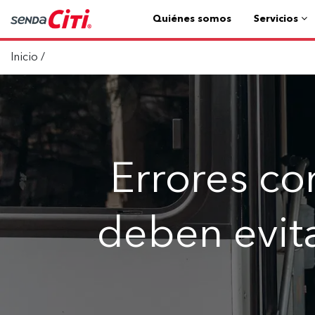
Quiénes somos
Servicios
Inicio
/
Errores c
deben evita