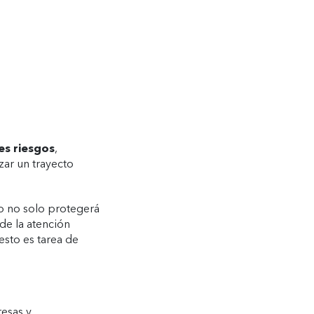
es riesgos
,
zar un trayecto
to no solo protegerá
de la atención
esto es tarea de
esas y