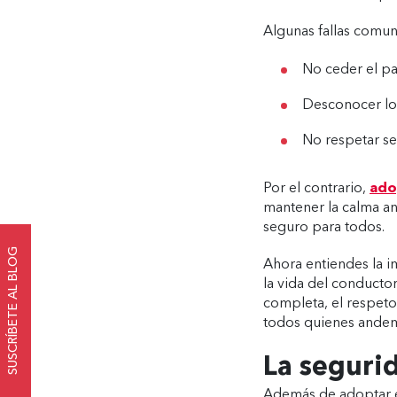
Algunas fallas comu
No ceder el pa
Desconocer los
No respetar se
Por el contrario,
ado
mantener la calma an
seguro para todos.
SUSCRÍBETE AL BLOG
Ahora entiendes la i
la vida del conducto
completa, el respeto 
todos quienes andem
La seguri
Además de adoptar e