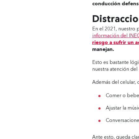
conducción defens
Distraccio
En el 2021, nuestro 
información del INE
riesgo a sufrir un
manejan.
Esto es bastante lógi
nuestra atención de
Además del celular, 
Comer o beber
Ajustar la músi
Conversaciones
Ante esto, queda cl