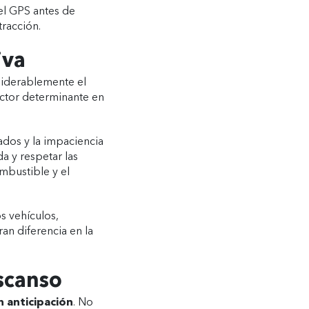
el GPS antes de
tracción.
iva
siderablemente el
actor determinante en
ados y la impaciencia
a y respetar las
mbustible y el
s vehículos,
an diferencia en la
escanso
n anticipación
. No