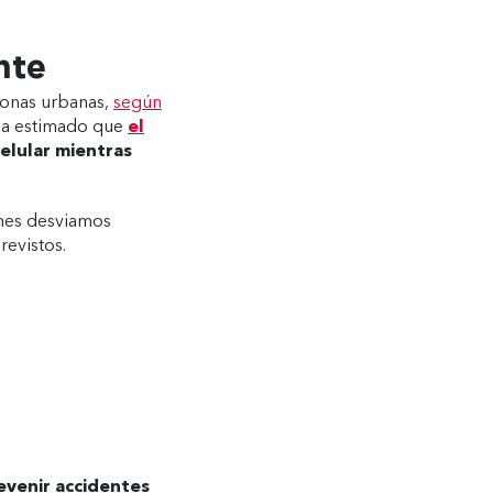
nte
 zonas urbanas,
según
 ha estimado que
el
celular mientras
iones desviamos
evistos.
evenir accidentes