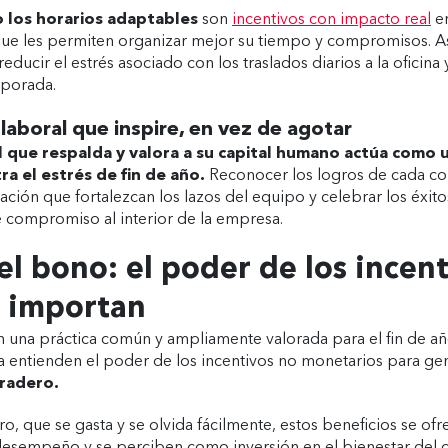
o los horarios adaptables
son
incentivos con impacto real
en
ue les permiten organizar mejor su tiempo y compromisos. As
educir el estrés asociado con los traslados diarios a la oficin
mporada.
laboral que inspire, en vez de agotar
 que respalda y valora a su capital humano actúa como
a el estrés de fin de año.
Reconocer los logros de cada co
ación que fortalezcan los lazos del equipo y celebrar los éxit
e compromiso al interior de la empresa.
el bono: el poder de los incen
 importan
n una práctica común y ampliamente valorada para el fin de añ
ca entienden el poder de los incentivos no monetarios para ge
uradero.
ro, que se gasta y se olvida fácilmente, estos beneficios se o