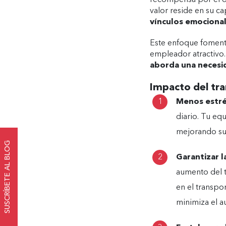
recompensa por el d
valor reside en su c
vínculos emocional
Este enfoque fomenta
empleador atractivo.
aborda una necesida
Impacto del tra
Menos estrés
diario. Tu equ
mejorando su
SUSCRÍBETE AL BLOG
Garantizar l
aumento del t
en el transpo
minimiza el a