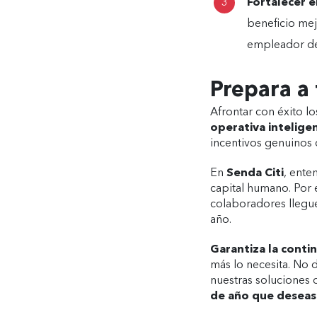
Fortalecer e
beneficio mejo
empleador de
Prepara a 
Afrontar con éxito lo
operativa intelige
incentivos genuinos
En
Senda Citi
, ente
capital humano. Por 
colaboradores lleguen
año.
Garantiza la conti
más lo necesita. No 
nuestras soluciones 
de año que deseas