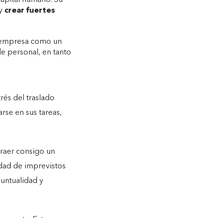
apital humano. Su
y
crear fuertes
la empresa como un
de personal, en tanto
trés del traslado
arse en sus tareas,
traer consigo un
idad de imprevistos
untualidad y