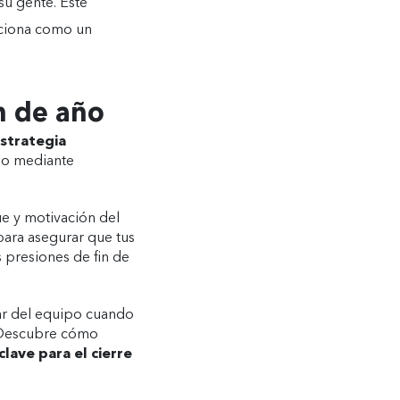
u gente. Este
siciona como un
in de año
strategia
ipo mediante
e y motivación del
para asegurar que tus
s presiones de fin de
ar del equipo cuando
. Descubre cómo
clave para el cierre