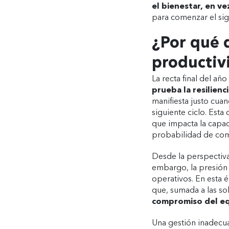
el bienestar, en ve
para comenzar el si
¿Por qué d
productiv
La recta final del a
prueba la resilienc
manifiesta justo cuand
siguiente ciclo. Est
que impacta la capac
probabilidad de co
Desde la perspectiva 
embargo, la presión 
operativos. En esta 
que, sumada a las so
compromiso del e
Una gestión inadecua