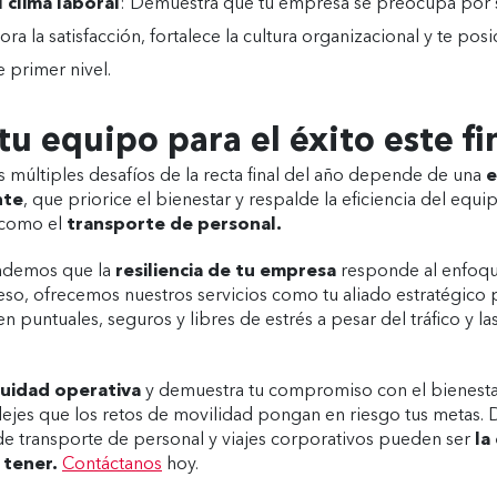
l clima laboral
: Demuestra que tu empresa se preocupa por s
ra la satisfacción, fortalece la cultura organizacional y te po
 primer nivel.
tu equipo para el éxito este f
s múltiples desafíos de la recta final del año depende de una
e
nte
, que priorice el bienestar y respalde la eficiencia del equ
 como el
transporte de personal.
ndemos que la
resiliencia de tu empresa
responde al enfoqu
eso, ofrecemos nuestros servicios como tu aliado estratégico 
 puntuales, seguros y libres de estrés a pesar del tráfico y la
nuidad operativa
y demuestra tu compromiso con el bienest
dejes que los retos de movilidad pongan en riesgo tus metas
de transporte de personal y viajes corporativos pueden ser
la 
 tener.
Contáctanos
hoy.