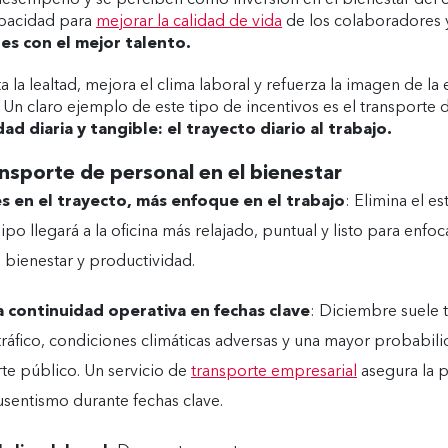
esempeño y se perciben como inversión en el bienestar del c
apacidad para
mejorar la calidad de vida
de los colaboradores 
es con el mejor talento.
 la lealtad, mejora el clima laboral y refuerza la imagen de 
 Un claro ejemplo de este tipo de incentivos es el transporte 
d diaria y tangible: el trayecto diario al trabajo.
nsporte de personal en el bienestar
 en el trayecto, más enfoque en el trabajo
: Elimina el es
ipo llegará a la oficina más relajado, puntual y listo para enfoc
 bienestar y productividad.
a continuidad operativa en fechas clave
: Diciembre suele 
ráfico, condiciones climáticas adversas y una mayor probabil
rte público. Un servicio de
transporte empresarial
asegura la p
usentismo durante fechas clave.