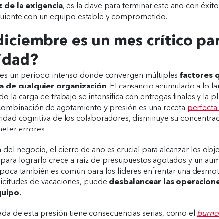
z de la exigencia
, es la clave para terminar este año con éxito
guiente con un equipo estable y comprometido.
iciembre es un mes crítico par
idad?
ño es un periodo intenso donde convergen múltiples
factores 
ia de cualquier organización
. El cansancio acumulado a lo la
o la carga de trabajo se intensifica con entregas finales y la pl
a combinación de agotamiento y presión es una receta
perfecta 
idad cognitiva de los colaboradores, disminuye su concentrac
meter errores.
del negocio, el cierre de año es crucial para alcanzar los obje
para lograrlo crece a raíz de presupuestos agotados y un aum
época también es común para los líderes enfrentar una desmot
licitudes de vacaciones, puede
desbalancear las operaciones
quipo.
da de esta presión tiene consecuencias serias, como el
burno